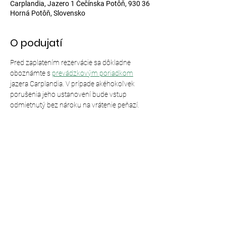
Carplandia, Jazero 1 Čečínska Potôň, 930 36
Horná Potôň, Slovensko
O podujatí
Pred zaplatením rezervácie sa dôkladne 
oboznámte s 
prevádzkovým poriadkom
jazera Carplandia. V prípade akéhokoľvek 
porušenia jeho ustanovení bude vstup 
odmietnutý bez nároku na vrátenie peňazí.
Zdieľajte toto podujatie
© 2024,
Carplandia