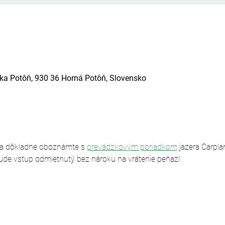
ska Potôň, 930 36 Horná Potôň, Slovensko
sa dôkladne oboznámte s 
prevádzkovým poriadkom
 jazera Carpl
ude vstup odmietnutý bez nároku na vrátenie peňazí.