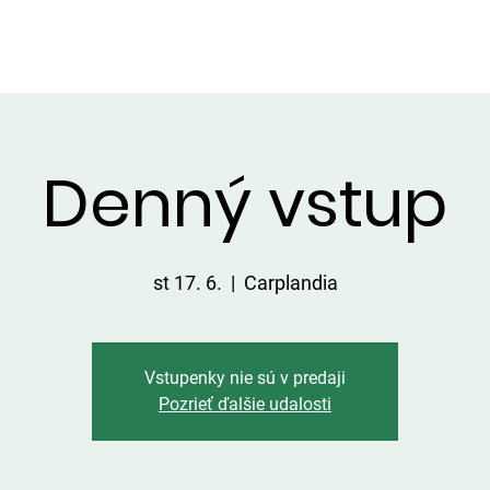
VIP ALTÁNOK
CHATKY
CENNÍK
ÚLOVKY
KONTA
Denný vstup
st 17. 6.
  |  
Carplandia
Vstupenky nie sú v predaji
Pozrieť ďalšie udalosti