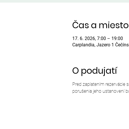
Čas a miesto
17. 6. 2026, 7:00 – 19:00
Carplandia, Jazero 1 Čečín
O podujatí
Pred zaplatením rezervácie 
porušenia jeho ustanovení b