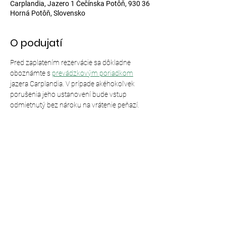
Carplandia, Jazero 1 Čečínska Potôň, 930 36
Horná Potôň, Slovensko
O podujatí
Pred zaplatením rezervácie sa dôkladne 
oboznámte s 
prevádzkovým poriadkom
jazera Carplandia. V prípade akéhokoľvek 
porušenia jeho ustanovení bude vstup 
odmietnutý bez nároku na vrátenie peňazí.
Zdieľajte toto podujatie
© 2024,
Carplandia