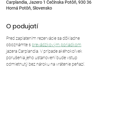
Carplandia, Jazero 1 Čečínska Potôň, 930 36
Horná Potôň, Slovensko
O podujatí
Pred zaplatením rezervácie sa dôkladne 
oboznámte s 
prevádzkovým poriadkom
jazera Carplandia. V prípade akéhokoľvek 
porušenia jeho ustanovení bude vstup 
odmietnutý bez nároku na vrátenie peňazí.
Zdieľajte toto podujatie
© 2024,
Carplandia