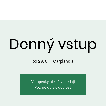
VIP ALTÁNOK
CHATKY
CENNÍK
ÚLOVKY
KONTA
Denný vstup
po 29. 6.
  |  
Carplandia
Vstupenky nie sú v predaji
Pozrieť ďalšie udalosti