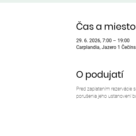
Čas a miesto
29. 6. 2026, 7:00 – 19:00
Carplandia, Jazero 1 Čečín
O podujatí
Pred zaplatením rezervácie 
porušenia jeho ustanovení b