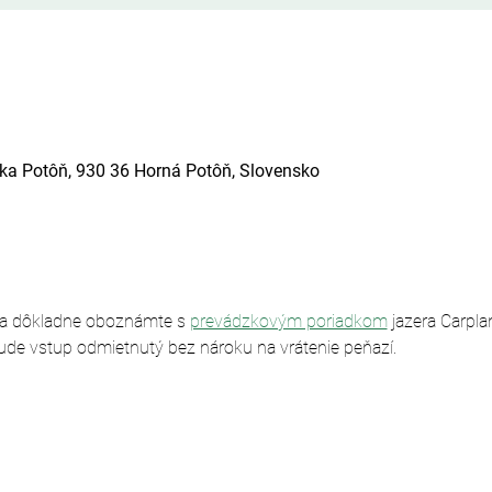
ska Potôň, 930 36 Horná Potôň, Slovensko
sa dôkladne oboznámte s 
prevádzkovým poriadkom
 jazera Carpl
ude vstup odmietnutý bez nároku na vrátenie peňazí.