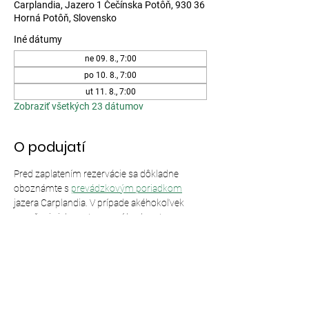
Carplandia, Jazero 1 Čečínska Potôň, 930 36
Horná Potôň, Slovensko
Iné dátumy
ne 09. 8., 7:00
po 10. 8., 7:00
ut 11. 8., 7:00
Zobraziť všetkých 23 dátumov
O podujatí
Pred zaplatením rezervácie sa dôkladne 
oboznámte s 
prevádzkovým poriadkom
jazera Carplandia. V prípade akéhokoľvek 
porušenia jeho ustanovení bude vstup 
odmietnutý bez nároku na vrátenie peňazí.