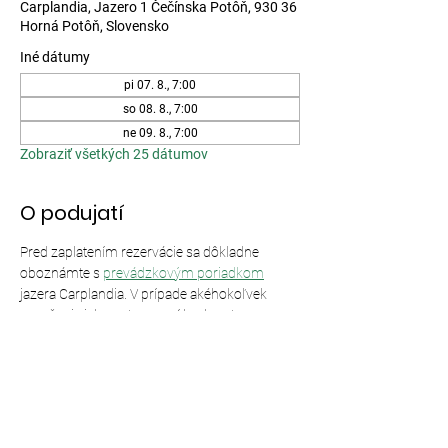
Carplandia, Jazero 1 Čečínska Potôň, 930 36
Horná Potôň, Slovensko
Iné dátumy
pi 07. 8., 7:00
so 08. 8., 7:00
ne 09. 8., 7:00
Zobraziť všetkých 25 dátumov
O podujatí
Pred zaplatením rezervácie sa dôkladne 
oboznámte s 
prevádzkovým poriadkom
jazera Carplandia. V prípade akéhokoľvek 
porušenia jeho ustanovení bude vstup 
odmietnutý bez nároku na vrátenie peňazí.