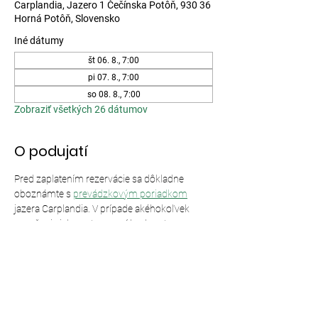
Carplandia, Jazero 1 Čečínska Potôň, 930 36
Horná Potôň, Slovensko
Iné dátumy
št 06. 8., 7:00
pi 07. 8., 7:00
so 08. 8., 7:00
Zobraziť všetkých 26 dátumov
O podujatí
Pred zaplatením rezervácie sa dôkladne 
oboznámte s 
prevádzkovým poriadkom
jazera Carplandia. V prípade akéhokoľvek 
porušenia jeho ustanovení bude vstup 
odmietnutý bez nároku na vrátenie peňazí.