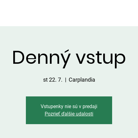
VIP ALTÁNOK
CHATKY
CENNÍK
ÚLOVKY
KONTA
Denný vstup
st 22. 7.
  |  
Carplandia
Vstupenky nie sú v predaji
Pozrieť ďalšie udalosti