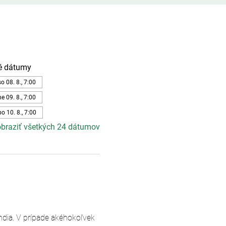
é dátumy
so 08. 8., 7:00
ne 09. 8., 7:00
po 10. 8., 7:00
braziť všetkých 24 dátumov
andia. V prípade akéhokoľvek 