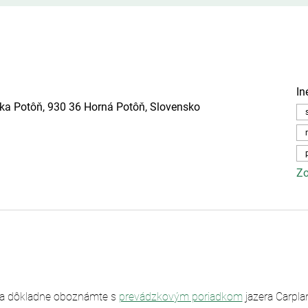
In
ska Potôň, 930 36 Horná Potôň, Slovensko
Zo
sa dôkladne oboznámte s 
prevádzkovým poriadkom
 jazera Carpl