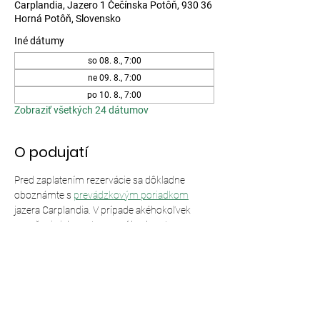
Carplandia, Jazero 1 Čečínska Potôň, 930 36
Horná Potôň, Slovensko
Iné dátumy
so 08. 8., 7:00
ne 09. 8., 7:00
po 10. 8., 7:00
Zobraziť všetkých 24 dátumov
O podujatí
Pred zaplatením rezervácie sa dôkladne 
oboznámte s 
prevádzkovým poriadkom
jazera Carplandia. V prípade akéhokoľvek 
porušenia jeho ustanovení bude vstup 
odmietnutý bez nároku na vrátenie peňazí.