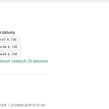
é dátumy
pi 07. 8., 7:00
so 08. 8., 7:00
ne 09. 8., 7:00
braziť všetkých 25 dátumov
andia. V prípade akéhokoľvek 