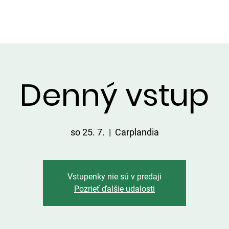
VIP ALTÁNOK
CHATKY
CENNÍK
ÚLOVKY
KONTA
Denný vstup
so 25. 7.
  |  
Carplandia
Vstupenky nie sú v predaji
Pozrieť ďalšie udalosti