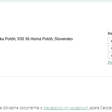
In
ska Potôň, 930 36 Horná Potôň, Slovensko
Zo
sa dôkladne oboznámte s 
prevádzkovým poriadkom
 jazera Carpl