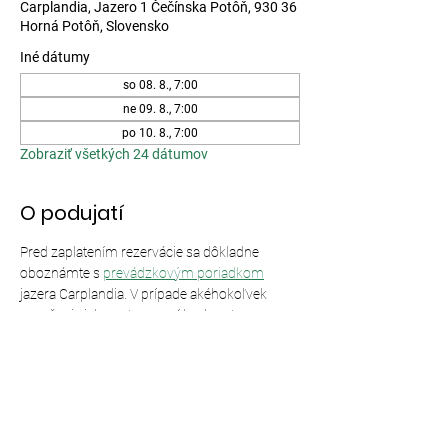
Carplandia, Jazero 1 Čečínska Potôň, 930 36
Horná Potôň, Slovensko
Iné dátumy
so 08. 8., 7:00
ne 09. 8., 7:00
po 10. 8., 7:00
Zobraziť všetkých 24 dátumov
O podujatí
Pred zaplatením rezervácie sa dôkladne 
oboznámte s 
prevádzkovým poriadkom
jazera Carplandia. V prípade akéhokoľvek 
porušenia jeho ustanovení bude vstup 
odmietnutý bez nároku na vrátenie peňazí.