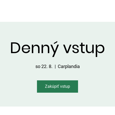
VIP ALTÁNOK
CHATKY
CENNÍK
ÚLOVKY
KONTA
Denný vstup
so 22. 8.
  |  
Carplandia
Zakúpiť vstup