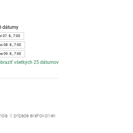
é dátumy
pi 07. 8., 7:00
so 08. 8., 7:00
ne 09. 8., 7:00
braziť všetkých 25 dátumov
andia. V prípade akéhokoľvek 