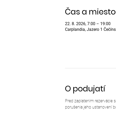
Čas a miesto
22. 8. 2026, 7:00 – 19:00
Carplandia, Jazero 1 Čečín
O podujatí
Pred zaplatením rezervácie 
porušenia jeho ustanovení b