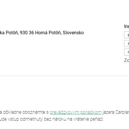
In
ska Potôň, 930 36 Horná Potôň, Slovensko
Zo
sa dôkladne oboznámte s 
prevádzkovým poriadkom
 jazera Carpl
ude vstup odmietnutý bez nároku na vrátenie peňazí.