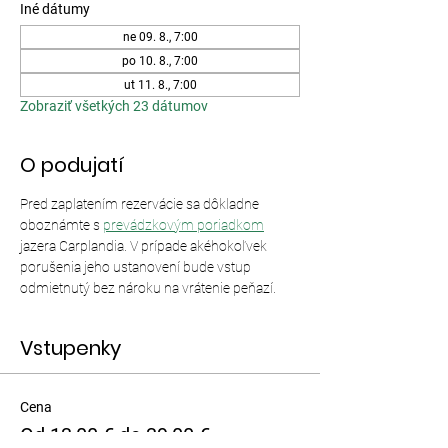
Iné dátumy
ne 09. 8., 7:00
po 10. 8., 7:00
ut 11. 8., 7:00
Zobraziť všetkých 23 dátumov
O podujatí
Pred zaplatením rezervácie sa dôkladne 
oboznámte s 
prevádzkovým poriadkom
jazera Carplandia. V prípade akéhokoľvek 
porušenia jeho ustanovení bude vstup 
odmietnutý bez nároku na vrátenie peňazí.
Vstupenky
Cena
Od 13,00 € do 39,00 €